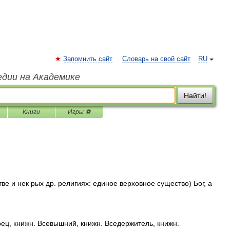
Запомнить сайт
Словарь на свой сайт
RU
едии на Академике
Найти!
Книги
Игры ⚽
нстве и нек рых др. религиях: единое верховное существо) Бог, а
ц, книжн. Всевышний, книжн. Вседержитель, книжн.