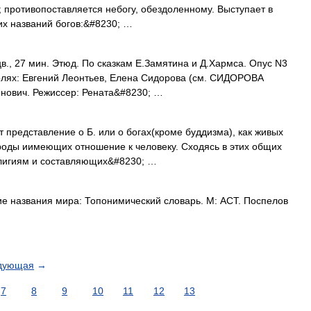
); противопоставляется небогу, обездоленному. Выступает в
их названий богов:&#8230; …
в., 27 мин. Этюд. По сказкам Е.Замятина и Д.Хармса. Опус N3
ролях: Евгений Леонтьев, Елена Сидорова (см. СИДОРОВА
инович. Режиссер: Рената&#8230; …
т представление о Б. или о богах(кроме буддизма), как живых
роды иимеющих отношение к человеку. Сходясь в этих общих
елигиям и составляющих&#8230; …
е названия мира: Топонимический словарь. М: АСТ. Поспелов
дующая
→
7
8
9
10
11
12
13