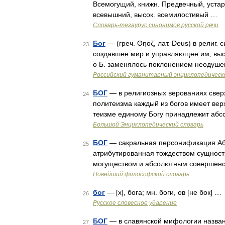
Всемогущий, книжн. Предвечный, уста
всевышний, высок. всемилостивый …
Словарь-тезаурус синонимов русской речи
Бог
— (греч. Θηοζ, лат. Deus) в религ.
23
создавшее мир и управляющее им; высш
о Б. заменялось поклонением неодуше
Российский гуманитарный энциклопедическ
БОГ
— в религиозных верованиях свер
24
политеизма каждый из богов имеет верх
теизме единому Богу принадлежит абс
Большой Энциклопедический словарь
БОГ
— сакральная персонификация Абсо
25
атрибутированная тождеством сущност
могуществом и абсолютным совершен
Новейший философский словарь
бог
— [х], бога; мн. боги, ов [не бок] …
26
Русское словесное ударение
БОГ
— в славянской мифологии названи
27