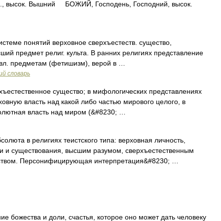
р., высок. Вышний БОЖИЙ, Господень, Господний, высок.
 системе понятий верховное сверхъестеств. существо,
ий предмет религ. культа. В ранних религиях представление
вл. предметам (фетишизм), верой в …
ий словарь
хъестественное существо; в мифологических представлениях
овную власть над какой либо частью мирового целого, в
олютная власть над миром (&#8230; …
люта в религиях теистского типа: верховная личность,
и и существования, высшим разумом, сверхъестественным
ством. Персонифицирующая интерпретация&#8230; …
е божества и доли, счастья, которое оно может дать человеку