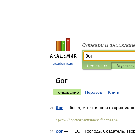
Словари и энциклоп
academic.ru
Толкования
Переводы
бог
Толкование
Перевод
Книги
бог
— бог, а, мн. ч. и, ов и (в христиа
21
…
Русский орфографический словарь
бог
— БОГ, Господь, Создатель, Творе
22