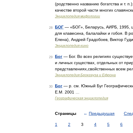
(родственно названию богатства и т. п.
качестве второй части многих славянск
Энциклопедия мифологии
БОГ
— «БОГ», Беларусь, АИРБ, 1995, ц
28
для клавесина, балалайки и гобоя. В 
Елена), Андрей Градобоев, Виктор Гуд
Энциклопедия кино
Бог
— Бог. Во всех религиях существуе
29
и личных существах, отдельных от при
представлениях,свойственных всем р
Энциклопедия Брокгауза и Ефрона
Бог
— р. см. Южный Буг Географически
30
Е.М. 2001 …
Географическая энциклопедия
Страницы
←
Предыдущая
Сле
1
2
3
4
5
6