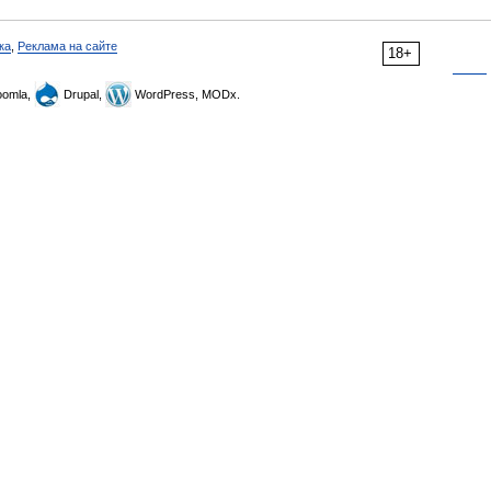
ка
,
Реклама на сайте
18+
omla,
Drupal,
WordPress, MODx.